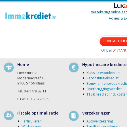
Verzekering online aa
Advies & E
CONTACTEER 
Of bel
0471/79.
Home
Hypothecaire krediete
Klassiek woonkrediet
Luxassur BV
Modernadreef 13,
Reconstitutiekrediet
9100 Sint-Niklaas
Bouw- en renovatiekredi
Overbruggingskrediet
Tel. 0471/79.82.11
118% krediet (incl. kosten
BTW BE0526798585
Fiscale optimalisatie
Verzekeringen
Particulieren
Autoverzekering
Werknemers
Familiale verzekering