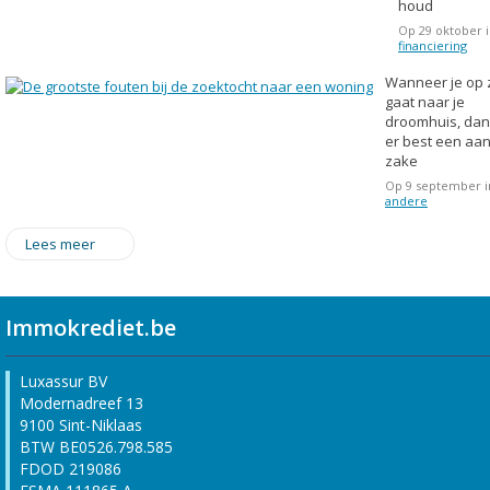
houd
Op 29 oktober 
financiering
Wanneer je op 
gaat naar je
droomhuis, dan 
er best een aan
zake
Op 9 september i
andere
Lees meer
Immokrediet.be
Luxassur BV
Modernadreef 13
9100 Sint-Niklaas
BTW BE0526.798.585
FDOD 219086