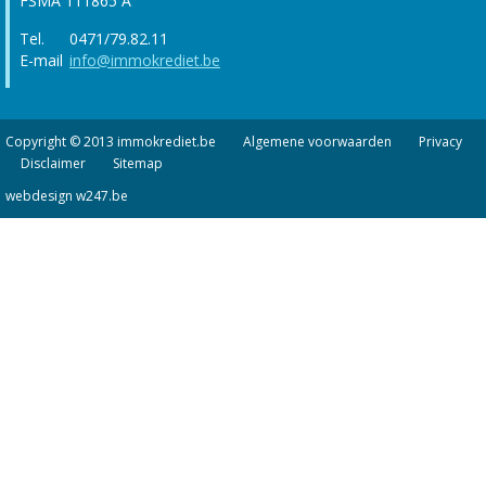
FSMA 111865 A
Tel.
0471/79.82.11
E-mail
info@immokrediet.be
Copyright © 2013 immokrediet.be
Algemene voorwaarden
Privacy
Disclaimer
Sitemap
webdesign w247.be