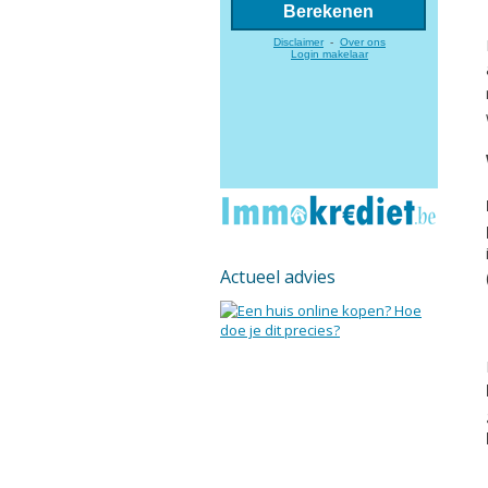
Actueel advies
Een
woning
kopen
wordt
tegenw
steeds
gemakke
Wist
je
namelij