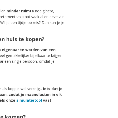
llen
minder ruimte
nodig hebt,
partement volstaat vaak al en deze zijn
il je een tijdje op reis? Dan kun je je
en huis te kopen?
m eigenaar te worden van een
 gemakkelijker bij elkaar te krijgen
aar een single persoon, omdat je
e als koppel wel verkrijgt.
Iets dat je
an, zodat je maandlasten in elk
dels onze
simulatietool
vast
 te komen?