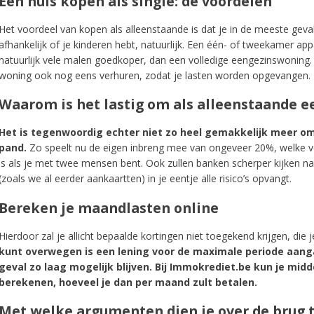
Een huis kopen als single: de voordelen
Het voordeel van kopen als alleenstaande is dat je in de meeste geva
afhankelijk of je kinderen hebt, natuurlijk. Een één- of tweekamer ap
natuurlijk vele malen goedkoper, dan een volledige eengezinswoning. W
woning ook nog eens verhuren, zodat je lasten worden opgevangen.
Waarom is het lastig om als alleenstaande e
Het is tegenwoordig echter niet zo heel gemakkelijk meer o
pand.
Zo speelt nu de eigen inbreng mee van ongeveer 20%, welke veel
is als je met twee mensen bent. Ook zullen banken scherper kijken n
(zoals we al eerder aankaartten) in je eentje alle risico’s opvangt.
Bereken je maandlasten online
Hierdoor zal je allicht bepaalde kortingen niet toegekend krijgen, die j
oordig
kunt overwegen is een lening voor de maximale periode aanga
geval zo laag mogelijk blijven. Bij Immokrediet.be kun je mid
lijker.
berekenen, hoeveel je dan per maand zult betalen.
Met welke argumenten dien je over de brug
k