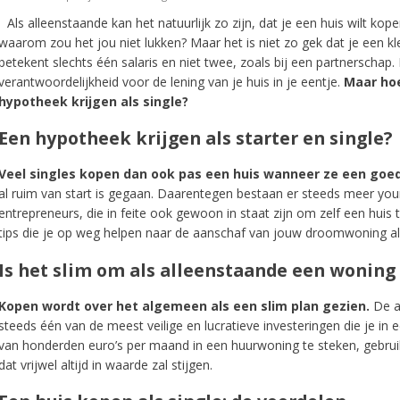
Als alleenstaande kan het natuurlijk zo zijn, dat je een huis wilt kop
waarom zou het jou niet lukken? Maar het is niet zo gek dat je een kle
betekent slechts één salaris en niet twee, zoals bij een partnerschap
verantwoordelijkheid voor de lening van je huis in je eentje.
Maar hoe
hypotheek krijgen als single?
Een hypotheek krijgen als starter en single?
Veel singles kopen dan ook pas een huis wanneer ze een goe
al ruim van start is gegaan. Daarentegen bestaan er steeds meer you
entrepreneurs, die in feite ook gewoon in staat zijn om zelf een huis te
tips die je op weg helpen naar de aanschaf van jouw droomwoning als
Is het slim om als alleenstaande een woning
Kopen wordt over het algemeen als een slim plan gezien.
De a
steeds één van de meest veilige en lucratieve investeringen die je in
van honderden euro’s per maand in een huurwoning te steken, gebruik
dat vrijwel altijd in waarde zal stijgen.