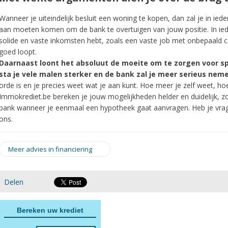
Wanneer je uiteindelijk besluit een woning te kopen, dan zal je in i
aan moeten komen om de bank te overtuigen van jouw positie. In iede
solide en vaste inkomsten hebt, zoals een vaste job met onbepaald co
goed loopt.
er
Daarnaast loont het absoluut de moeite om te zorgen voor s
sta je vele malen sterker en de bank zal je meer serieus nem
orde is en je precies weet wat je aan kunt. Hoe meer je zelf weet, hoe
Immokrediet.be bereken je jouw mogelijkheden helder en duidelijk, z
bank wanneer je eenmaal een hypotheek gaat aanvragen. Heb je vrage
ons.
Meer advies in financiering
ng
Delen
ring